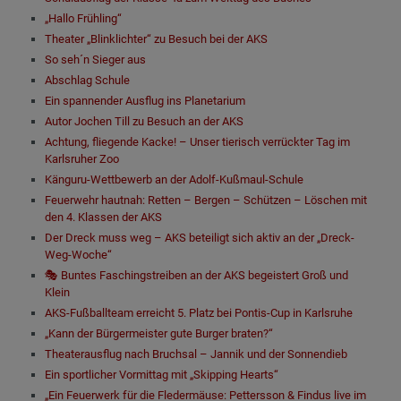
„Hallo Frühling“
Theater „Blinklichter“ zu Besuch bei der AKS
So seh´n Sieger aus
Abschlag Schule
Ein spannender Ausflug ins Planetarium
Autor Jochen Till zu Besuch an der AKS
Achtung, fliegende Kacke! – Unser tierisch verrückter Tag im
Karlsruher Zoo
Känguru-Wettbewerb an der Adolf-Kußmaul-Schule
Feuerwehr hautnah: Retten – Bergen – Schützen – Löschen mit
den 4. Klassen der AKS
Der Dreck muss weg – AKS beteiligt sich aktiv an der „Dreck-
Weg-Woche“
🎭 Buntes Faschingstreiben an der AKS begeistert Groß und
Klein
AKS-Fußballteam erreicht 5. Platz bei Pontis-Cup in Karlsruhe
„Kann der Bürgermeister gute Burger braten?“
Theaterausflug nach Bruchsal – Jannik und der Sonnendieb
Ein sportlicher Vormittag mit „Skipping Hearts“
„Ein Feuerwerk für die Fledermäuse: Pettersson & Findus live im