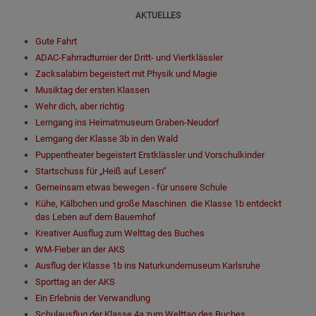
AKTUELLES
Gute Fahrt
ADAC-Fahrradturnier der Dritt- und Viertklässler
Zacksalabim begeistert mit Physik und Magie
Musiktag der ersten Klassen
Wehr dich, aber richtig
Lerngang ins Heimatmuseum Graben-Neudorf
Lerngang der Klasse 3b in den Wald
Puppentheater begeistert Erstklässler und Vorschulkinder
Startschuss für „Heiß auf Lesen“
Gemeinsam etwas bewegen - für unsere Schule
Kühe, Kälbchen und große Maschinen ­ die Klasse 1b entdeckt
das Leben auf dem Bauernhof
Kreativer Ausflug zum Welttag des Buches
WM-Fieber an der AKS
Ausﬂug der Klasse 1b ins Naturkundemuseum Karlsruhe
Sporttag an der AKS
Ein Erlebnis der Verwandlung
Schulausflug der Klasse 4a zum Welttag des Buches