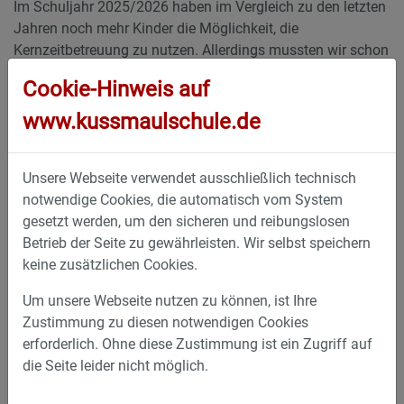
Im Schuljahr 2025/2026 haben im Vergleich zu den letzten
Jahren noch mehr Kinder die Möglichkeit, die
Kernzeitbetreuung zu nutzen. Allerdings mussten wir schon
vor Schuljahresbeginn aufgrund der sehr hohen Nachfrage
Cookie-Hinweis auf
die Aufnahme weiterer Kinder in die Kernzeitbetreuung
stoppen, um unserer Aufsichtspflicht trotz der Einstellung
www.kussmaulschule.de
von zusätzlichem Personal nachkommen zu können. Die
auf der Warteliste stehenden Kinder, werden in der
Unsere Webseite verwendet ausschließlich technisch
Reihenfolge des Anmeldezeitpunktes in die Kernzeit
notwendige Cookies, die automatisch vom System
aufgenommen, sofern und sobald sich freie Kapazitäten
gesetzt werden, um den sicheren und reibungslosen
ergeben.
Betrieb der Seite zu gewährleisten. Wir selbst speichern
keine zusätzlichen Cookies.
Unser bewährtes Team der Kernzeitbetreuung besteht aus:
Um unsere Webseite nutzen zu können, ist Ihre
Frau
Birgit Kastner
(morgens und mittags bis 13:15
Zustimmung zu diesen notwendigen Cookies
Uhr)
erforderlich. Ohne diese Zustimmung ist ein Zugriff auf
Frau
Anita Seidler
(morgens und mittags bis 14:00
die Seite leider nicht möglich.
Uhr)
Seit Januar 2026: Frau
Sandra Recchia
(Mo–Do