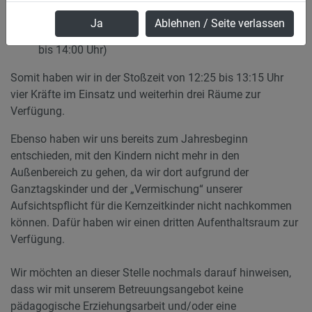
mittags bis 13:15 Uhr)
Ja
Ablehnen / Seite verlassen
Seit März 2026: Frau
Nicole Kretzler
(Mo–Fr mittags
bis 14:00 Uhr)
Somit haben wir in der Stoßzeit von
12:25
bis
13:15
Uhr
vier Kräfte im Einsatz und weiterhin drei Räume zur
Verfügung.
Ebenso haben wir uns bereits zum Jahresbeginn
entschieden, mit den Kindern nicht mehr in den
Außenbereich zu gehen, da wir dort aufgrund der
Ganztagskinder und der „Vermischung“ unserer
Aufsichtspflicht für die Kernzeitkinder nicht nachkommen
können. Dafür haben wir einen dritten Aufenthaltsraum zur
Verfügung.
Wir möchten an dieser Stelle nochmals darauf hinweisen,
dass wir mit unserem Betreuungsangebot keine
pädagogische Erziehungsarbeit und/oder eine