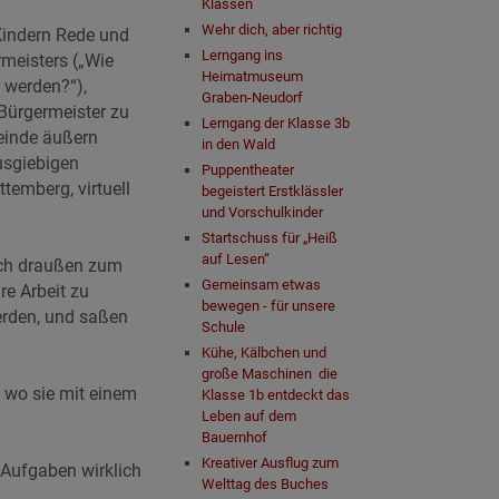
Klassen
Wehr dich, aber richtig
Kindern Rede und
Lerngang ins
rmeisters („Wie
Heimatmuseum
 werden?“),
Graben-Neudorf
 Bürgermeister zu
Lerngang der Klasse 3b
meinde äußern
in den Wald
usgiebigen
Puppentheater
temberg, virtuell
begeistert Erstklässler
und Vorschulkinder
Startschuss für „Heiß
auf Lesen“
ach draußen zum
Gemeinsam etwas
re Arbeit zu
bewegen - für unsere
erden, und saßen
Schule
Kühe, Kälbchen und
große Maschinen ­ die
 wo sie mit einem
Klasse 1b entdeckt das
Leben auf dem
Bauernhof
Kreativer Ausflug zum
 Aufgaben wirklich
Welttag des Buches