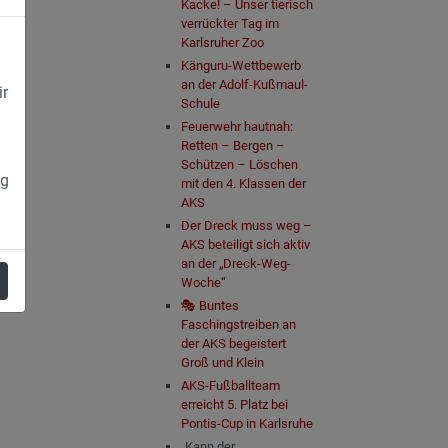
Kacke! – Unser tierisch
verrückter Tag im
Karlsruher Zoo
Känguru-Wettbewerb
an der Adolf-Kußmaul-
ir
Schule
Feuerwehr hautnah:
Retten – Bergen –
Schützen – Löschen
ng
mit den 4. Klassen der
AKS
Der Dreck muss weg –
AKS beteiligt sich aktiv
an der „Dreck-Weg-
Woche“
🎭 Buntes
Faschingstreiben an
der AKS begeistert
Groß und Klein
AKS-Fußballteam
erreicht 5. Platz bei
Pontis-Cup in Karlsruhe
„Kann der