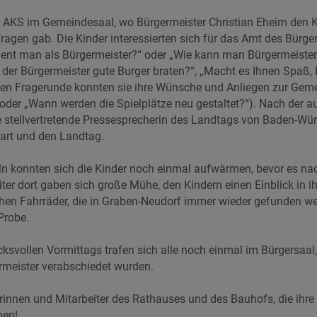
er AKS im Gemeindesaal, wo Bürgermeister Christian Eheim den 
ragen gab. Die Kinder interessierten sich für das Amt des Bürge
rdient man als Bürgermeister?“ oder „Wie kann man Bürgermeister
 der Bürgermeister gute Burger braten?“, „Macht es Ihnen Spaß,
weiten Fragerunde konnten sie ihre Wünsche und Anliegen zur Ge
oder „Wann werden die Spielplätze neu gestaltet?“). Nach der a
e stellvertretende Pressesprecherin des Landtags von Baden-Würt
gart und den Landtag.
eln konnten sich die Kinder noch einmal aufwärmen, bevor es n
er dort gaben sich große Mühe, den Kindern einen Einblick in ih
ichen Fahrräder, die in Graben-Neudorf immer wieder gefunden w
Probe.
svollen Vormittags trafen sich alle noch einmal im Bürgersaal,
meister verabschiedet wurden.
erinnen und Mitarbeiter des Rathauses und des Bauhofs, die ihre
ben!