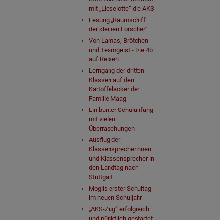
mit „Lieselotte“ die AKS
Lesung „Raumschiff
der kleinen Forscher“
Von Lamas, Brötchen
und Teamgeist - Die 4b
auf Reisen
Lerngang der dritten
Klassen auf den
Kartoffelacker der
Familie Maag
Ein bunter Schulanfang
mit vielen
Überraschungen
Ausflug der
Klassensprecherinnen
und Klassensprecher in
den Landtag nach
Stuttgart
Moglis erster Schultag
im neuen Schuljahr
„AKS-Zug“ erfolgreich
und pünktlich gestartet