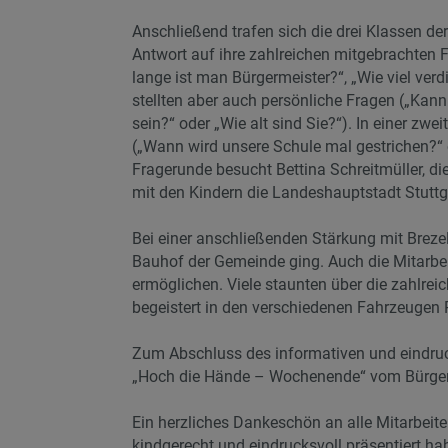
Anschließend trafen sich die drei Klassen d
Antwort auf ihre zahlreichen mitgebrachten F
lange ist man Bürgermeister?“, „Wie viel ve
stellten aber auch persönliche Fragen („Kann
sein?“ oder „Wie alt sind Sie?“). In einer z
(„Wann wird unsere Schule mal gestrichen?“ 
Fragerunde besucht Bettina Schreitmüller, di
mit den Kindern die Landeshauptstadt Stutt
Bei einer anschließenden Stärkung mit Brez
Bauhof der Gemeinde ging. Auch die Mitarbeit
ermöglichen. Viele staunten über die zahlre
begeistert in den verschiedenen Fahrzeugen 
Zum Abschluss des informativen und eindruck
„Hoch die Hände – Wochenende“ vom Bürger
Ein herzliches Dankeschön an alle Mitarbeit
kindgerecht und eindrucksvoll präsentiert ha