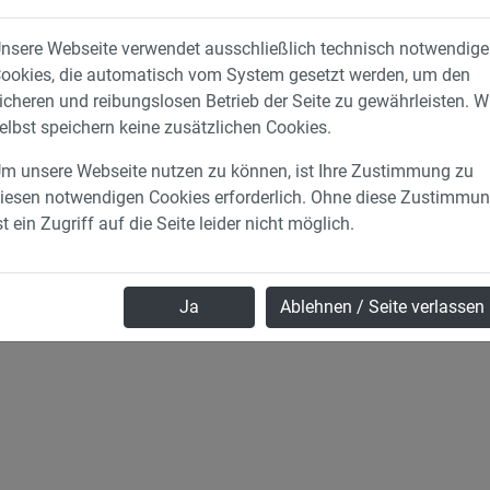
nsere Webseite verwendet ausschließlich technisch notwendige
quelle: Adolf-Kußmaul-Grundschule Graben-Neudorf
ookies, die automatisch vom System gesetzt werden, um den
icheren und reibungslosen Betrieb der Seite zu gewährleisten. W
elbst speichern keine zusätzlichen Cookies.
m unsere Webseite nutzen zu können, ist Ihre Zustimmung zu
iesen notwendigen Cookies erforderlich. Ohne diese Zustimmu
st ein Zugriff auf die Seite leider nicht möglich.
Ja
Ablehnen / Seite verlassen