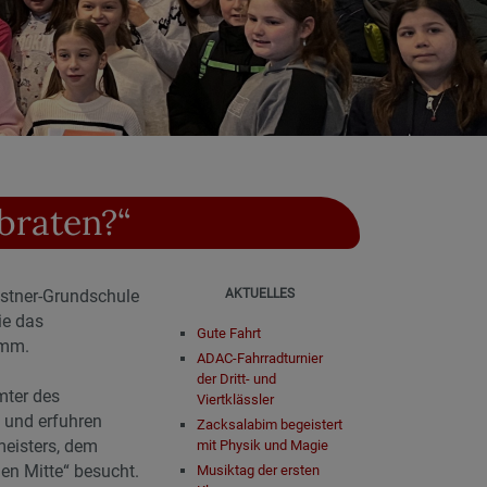
braten?“
ästner-Grundschule
AKTUELLES
ie das
Gute Fahrt
amm.
ADAC-Fahrradturnier
der Dritt- und
mter des
Viertklässler
, und erfuhren
Zacksalabim begeistert
meisters, dem
mit Physik und Magie
n Mitte“ besucht.
Musiktag der ersten