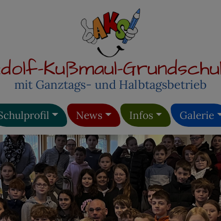
dolf-Kußmaul-Grundschu
mit Ganztags- und Halbtagsbetrieb
Schulprofil
News
Infos
Galerie