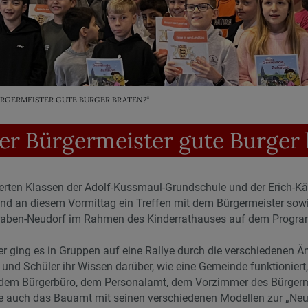
ÜRGERMEISTER GUTE BURGER BRATEN?“
er Bürgermeister gute Burger 
vierten Klassen der Adolf-Kussmaul-Grundschule und der Erich-K
and an diesem Vormittag ein Treffen mit dem Bürgermeister sow
raben-Neudorf im Rahmen des Kinderrathauses auf dem Progr
ging es in Gruppen auf eine Rallye durch die verschiedenen Ä
 und Schüler ihr Wissen darüber, wie eine Gemeinde funktioniert
n dem Bürgerbüro, dem Personalamt, dem Vorzimmer des Bürger
uch das Bauamt mit seinen verschiedenen Modellen zur „Neue