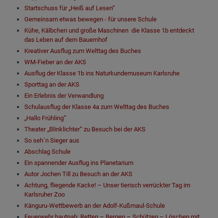
Startschuss für „Heiß auf Lesen“
Gemeinsam etwas bewegen - für unsere Schule
Kühe, Kälbchen und große Maschinen ­ die Klasse 1b entdeckt
das Leben auf dem Bauernhof
Kreativer Ausflug zum Welttag des Buches
WM-Fieber an der AKS
Ausﬂug der Klasse 1b ins Naturkundemuseum Karlsruhe
Sporttag an der AKS
Ein Erlebnis der Verwandlung
Schulausflug der Klasse 4a zum Welttag des Buches
„Hallo Frühling“
Theater „Blinklichter“ zu Besuch bei der AKS
So seh´n Sieger aus
Abschlag Schule
Ein spannender Ausflug ins Planetarium
Autor Jochen Till zu Besuch an der AKS
Achtung, fliegende Kacke! – Unser tierisch verrückter Tag im
Karlsruher Zoo
Känguru-Wettbewerb an der Adolf-Kußmaul-Schule
Feuerwehr hautnah: Retten – Bergen – Schützen – Löschen mit