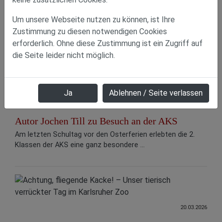
17.04.2026
Um unsere Webseite nutzen zu können, ist Ihre
Ein spannender Ausflug ins Planetarium
Zustimmung zu diesen notwendigen Cookies
Die Klassen 3a, 3b, 3c und 4c der Adolf-Kußmaulschule
erforderlich. Ohne diese Zustimmung ist ein Zugriff auf
hatten einen ganz besonderen Ausflug: Es ...
die Seite leider nicht möglich.
Ja
Ablehnen / Seite verlassen
29.03.2026
Autor Jochen Till zu Besuch an der AKS
Am letzten Schultag vor den Osterferien erlebten die 2.
Klassen der AKS eine ganz besondere ...
20.03.2026