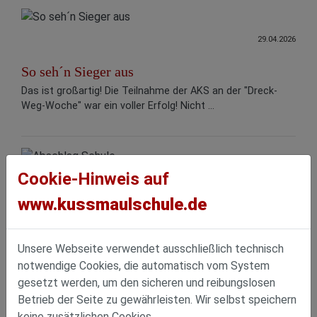
29.04.2026
So seh´n Sieger aus
Das ist großartig! Die Teilnahme der AKS an der "Dreck-
Weg-Woche" war ein voller Erfolg! Nicht ...
Cookie-Hinweis auf
26.04.2026
www.kussmaulschule.de
Abschlag Schule
Die Klasse 4a der Adolf-Kußmaul-Grundschule in Graben-
Neudorf unternahm am Dienstag, 20.04.26 ...
Unsere Webseite verwendet ausschließlich technisch
notwendige Cookies, die automatisch vom System
gesetzt werden, um den sicheren und reibungslosen
Betrieb der Seite zu gewährleisten. Wir selbst speichern
keine zusätzlichen Cookies.