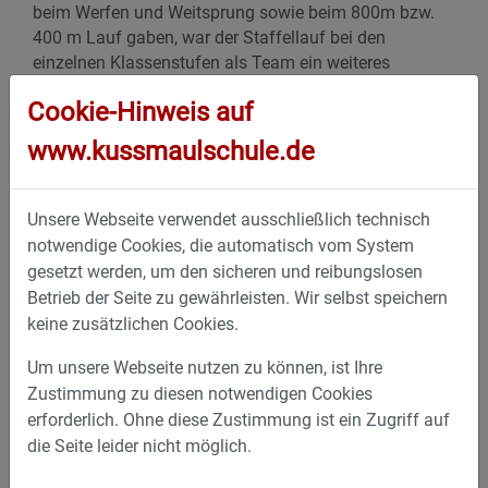
beim Werfen und Weitsprung sowie beim 800m bzw.
400 m Lauf gaben, war der Staffellauf bei den
einzelnen Klassenstufen als Team ein weiteres
Highlight.
Cookie-Hinweis auf
Die Pokal- und Urkundenübergabe ließ sich
www.kussmaulschule.de
Bürgermeister Christian Eheim nicht nehmen und die
Kinder freuten sich über sein Kommen.
Unsere Webseite verwendet ausschließlich technisch
Dem Elternbeirat haben die Kinder eine Kugel Eis zu
notwendige Cookies, die automatisch vom System
verdanken, nachdem der sportliche Vormittag zu Ende
gesetzt werden, um den sicheren und reibungslosen
war und die Zeit bis zur Siegerehrung überbrückt
Betrieb der Seite zu gewährleisten. Wir selbst speichern
werden musste.
keine zusätzlichen Cookies.
Der Förderverein sorgte mit Bananen und Müsliriegel
Um unsere Webseite nutzen zu können, ist Ihre
für einen Energieschub in der „Pause“ zwischen den
Zustimmung zu diesen notwendigen Cookies
Wettkämpfen.
erforderlich. Ohne diese Zustimmung ist ein Zugriff auf
die Seite leider nicht möglich.
Ein ganz herzliches Dankeschön geht an die