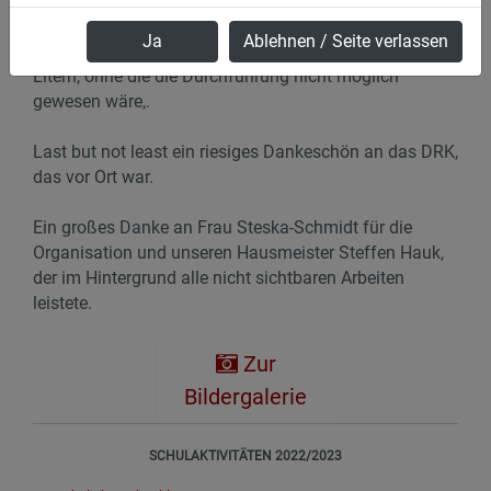
SchülerInnen der neunten Klasse, der Pestalozzi
Gemeinschaftsschule, die uns tatkräftig und
Ja
Ablehnen / Seite verlassen
professionell unterstützen. Ebenso wie den helfenden
Eltern, ohne die die Durchführung nicht möglich
gewesen wäre,.
Last but not least ein riesiges Dankeschön an das DRK,
das vor Ort war.
Ein großes Danke an Frau Steska-Schmidt für die
Organisation und unseren Hausmeister Steffen Hauk,
der im Hintergrund alle nicht sichtbaren Arbeiten
leistete.
Zur
Bildergalerie
SCHULAKTIVITÄTEN 2022/2023