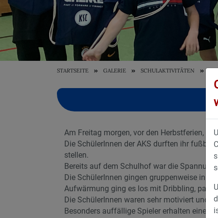
STARTSEITE
GALERIE
SCHULAKTIVITÄTEN
TA
U
Am Freitag morgen, vor den Herbstferien, war
Die SchülerInnen der AKS durften ihr fußball
C
stellen.
s
Bereits auf dem Schulhof war die Spannung 
s
Die SchülerInnen gingen gruppenweise in di
U
Aufwärmung ging es los mit Dribbling, passen
d
Die SchülerInnen waren sehr motiviert und ha
i
Besonders auffällige Spieler erhalten eine E