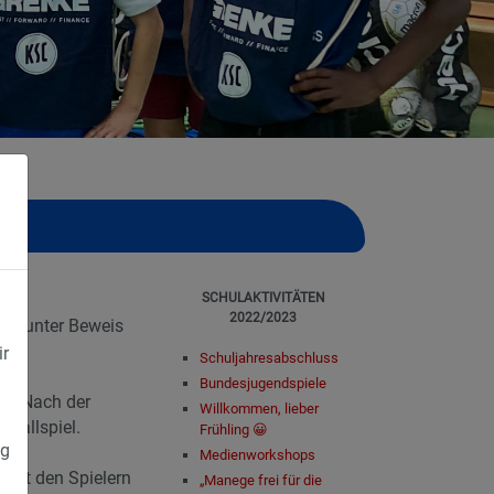
SCHULAKTIVITÄTEN
2022/2023
ter unter Beweis
ir
Schuljahresabschluss
Bundesjugendspiele
ts. Nach der
Willkommen, lieber
ßballspiel.
Frühling 😀
ng
Medienworkshops
 mit den Spielern
„Manege frei für die