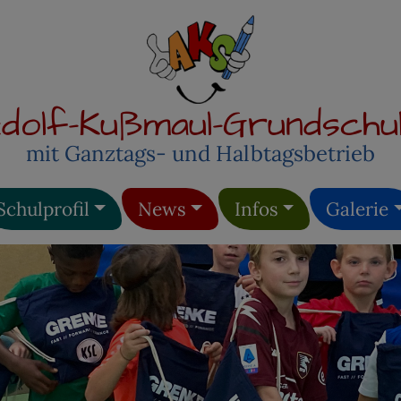
dolf-Kußmaul-Grundschu
mit Ganztags- und Halbtagsbetrieb
Schulprofil
News
Infos
Galerie