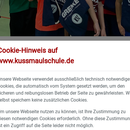
LENTSICHTUNG AN DER AKS
Cookie-Hinweis auf
Talentsichtung an der AKS
www.kussmaulschule.de
nsere Webseite verwendet ausschließlich technisch notwendige
 es soweit!
erisches Können, vor den Talentscouts Nico Hurst und Maik Rich
ookies, die automatisch vom System gesetzt werden, um den
icheren und reibungslosen Betrieb der Seite zu gewährleisten. W
groß, als der KSC-Van auf dem Parkplatz entdeckt wurde.
elbst speichern keine zusätzlichen Cookies.
e Sporthalle und bekamen ein Fußballtraining von den KSC-Scou
m unsere Webseite nutzen zu können, ist Ihre Zustimmung zu
, schießen, Übersteiger und natürlich gab es am Schluss ein Fu
iesen notwendigen Cookies erforderlich. Ohne diese Zustimmu
tten große Freude dabei zu sein.
st ein Zugriff auf die Seite leider nicht möglich.
inladung zu einem Probetraining beim Karlsruher SC um sich dort