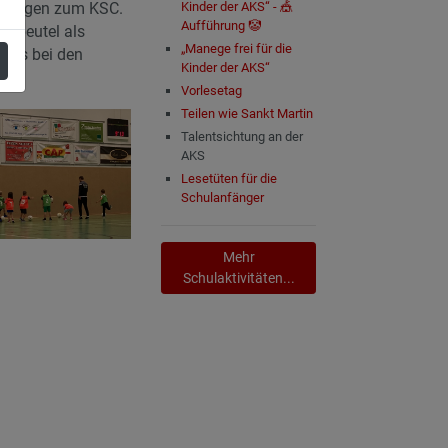
chtungen zum KSC.
Kinder der AKS“ - 🎪
Aufführung 🤡
ortbeutel als
„Manege frei für die
 uns bei den
Kinder der AKS“
Vorlesetag
Teilen wie Sankt Martin
Talentsichtung an der
AKS
Lesetüten für die
Schulanfänger
Mehr
Schulaktivitäten...