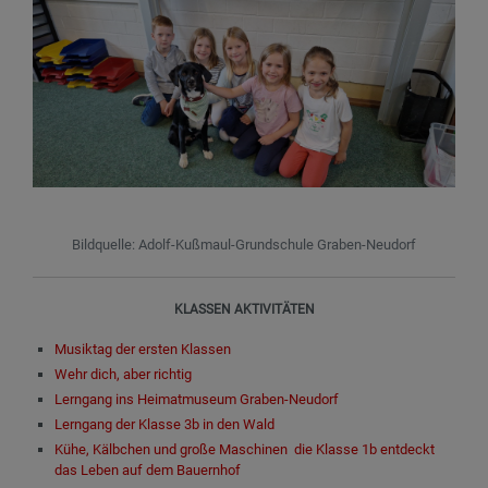
Bildquelle: Adolf-Kußmaul-Grundschule Graben-Neudorf
KLASSEN AKTIVITÄTEN
Musiktag der ersten Klassen
Wehr dich, aber richtig
Lerngang ins Heimatmuseum Graben-Neudorf
Lerngang der Klasse 3b in den Wald
Kühe, Kälbchen und große Maschinen ­ die Klasse 1b entdeckt
das Leben auf dem Bauernhof