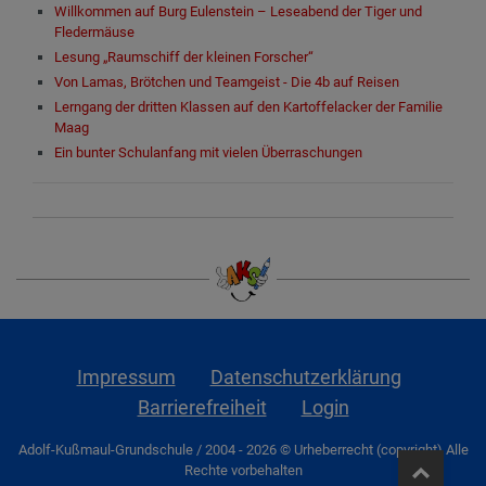
Willkommen auf Burg Eulenstein – Leseabend der Tiger und
Fledermäuse
Lesung „Raumschiff der kleinen Forscher“
Von Lamas, Brötchen und Teamgeist - Die 4b auf Reisen
Lerngang der dritten Klassen auf den Kartoffelacker der Familie
Maag
Ein bunter Schulanfang mit vielen Überraschungen
Impressum
Datenschutzerklärung
Barrierefreiheit
Login
Adolf-Kußmaul-Grundschule / 2004 - 2026 © Urheberrecht (copyright) Alle
Rechte vorbehalten