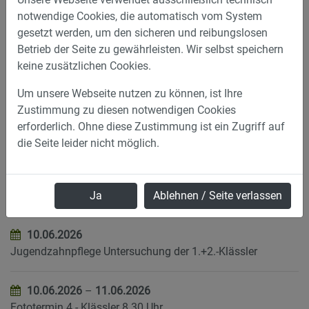
Termine – Juni 2026
notwendige Cookies, die automatisch vom System
Vormonat
|
Aktueller Monat
|
Nächster Monat
gesetzt werden, um den sicheren und reibungslosen
Betrieb der Seite zu gewährleisten. Wir selbst speichern
keine zusätzlichen Cookies.
08.06.2026
Schulbeginn nach den Pfingstferien
Um unsere Webseite nutzen zu können, ist Ihre
Zustimmung zu diesen notwendigen Cookies
08.06.2026
erforderlich. Ohne diese Zustimmung ist ein Zugriff auf
späteste Meldung versetzungsgefährdeter Schüler an SL
die Seite leider nicht möglich.
09.06.2026
Ja
Ablehnen / Seite verlassen
Jugendzahnpflege Untersuchung der 1.+2.-Klässler
10.06.2026
Jugendzahnpflege Untersuchung der 1.+2.-Klässler
10.06.2026
–
11.06.2026
Fototermin 4.- Klässler 8.30 Uhr