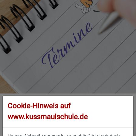
STARTSEITE
INFO
TERMINE
Cookie-Hinweis auf
Termine
www.kussmaulschule.de
Unsere Webseite verwendet ausschließlich technisch